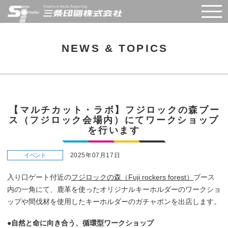
Skip
to
content
NEWS & TOPICS
【マルチカット・ラボ】フジロックの森ブー
ス（フジロック会場内）にてワークショップ
を行います
イベント
2025年07月17日
入り口ゲート付近の
フジロックの森（Fuji rockers forest）
ブース
内の一角にて、鹿革を使ったオリジナルキーホルダーのワークショ
ップや間伐材を使用したキーホルダーのガチャポンを出店します。
●自然と命に向き合う、循環型ワークショップ